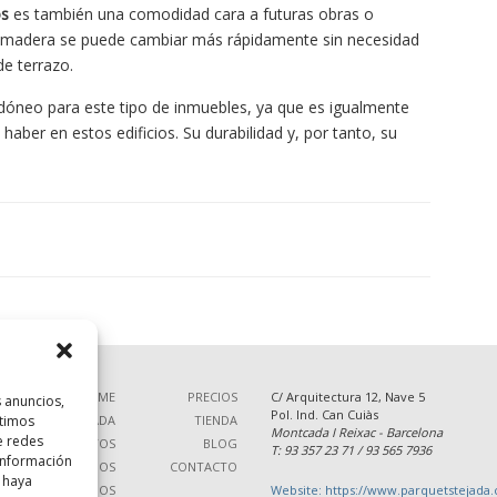
os
es también una comodidad cara a futuras obras o
de madera se puede cambiar más rápidamente sin necesidad
de terrazo.
óneo para este tipo de inmuebles, ya que es igualmente
haber en estos edificios. Su durabilidad y, por tanto, su
HOME
PRECIOS
C/ Arquitectura 12, Nave 5
s anuncios,
Pol. Ind. Can Cuiàs
rtimos
SOBRE TEJADA
TIENDA
Montcada I Reixac - Barcelona
e redes
PRODUCTOS
BLOG
T: 93 357 23 71 / 93 565 7936
 información
SERVICIOS
CONTACTO
 haya
TRABAJOS
Website: https://www.parquetstejada