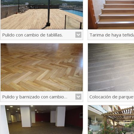
Pulido con cambio de tablillas.
Tarima de haya teñid
Pulido y barnizado con cambio de tablillas
En esta intervención tuvimos que
En este caso se op
reparar una terraza de ipe en el Hotel
blanco las escaleras y 