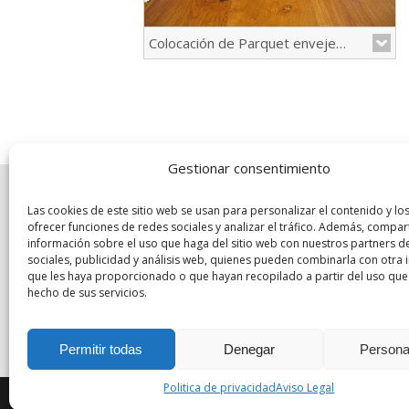
Colocación de Parquet envejecido Trinity
Gestionar consentimiento
Las cookies de este sitio web se usan para personalizar el contenido y lo
ofrecer funciones de redes sociales y analizar el tráfico. Además, compa
información sobre el uso que haga del sitio web con nuestros partners d
En este caso, tuvimos que rehabilitar el
sociales, publicidad y análisis web, quienes pueden combinarla con otra
que les haya proporcionado o que hayan recopilado a partir del uso que
hall de l'Auditori, de tarima maciza de
hecho de sus servicios.
Arce. Se procedió al cambio de lamas
en algunas zonas afectadas por la
humedad y después se pulió, enmasilló
Permitir todas
Denegar
Persona
y barnizó toda la superfície
Colocación de parquet macizo
En este caso utilizamos el barniz al
Politica de privacidad
Aviso Legal
envejecido en madera de roble Trinity.
Copyright © 2014
www.parquetstejada.com
|
Aviso
agua Elite Professional de Iki Parket, el