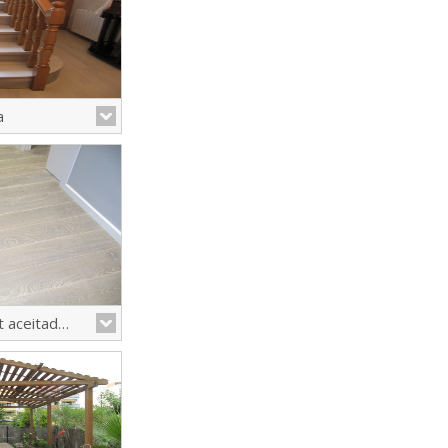
a
Colocación de parquet aceitado y puertas lacadas
tó por teñir de
el suelo de tarima