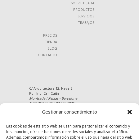
SOBRE TEJADA
PRODUCTOS
SERVICIOS
TRABAJOS
PRECIOS
TIENDA
BLOG
CONTACTO
C/ Arquitectura 12, Nave 5
Pol. Ind. Can Cuiàs
Montcada I Reixac - Barcelona
T: 93 357 23 71 / 93 565 7936
Gestionar consentimiento
Website: https://www.parquetstejada.com
E-mail: info@parquetstejada.com
Mapa del Sitio
Las cookies de este sitio web se usan para personalizar el contenido y
los anuncios, ofrecer funciones de redes sociales y analizar el tráfico.
Además, compartimos información sobre el uso que haga del sitio web