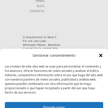
TIENDA
BLOG
CONTACTO
C/ Arquitectura 12, Nave 5
Pol. Ind. Can Cuiàs
Montcada I Reixac - Barcelona
T: 93 357 23 71 / 93 565 7936
Gestionar consentimiento
Website: https://www.parquetstejada.com
E-mail: info@parquetstejada.com
Mapa del Sitio
Las cookies de este sitio web se usan para personalizar el contenido y
los anuncios, ofrecer funciones de redes sociales y analizar el tráfico.
Además, compartimos información sobre el uso que haga del sitio web
con nuestros partners de redes sociales, publicidad y análisis web,
quienes pueden combinarla con otra información que les haya
proporcionado o que hayan recopilado a partir del uso que haya
hecho de sus servicios.
Permitir todas