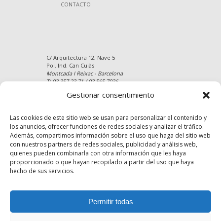
CONTACTO
C/ Arquitectura 12, Nave 5
Pol. Ind. Can Cuiàs
Montcada I Reixac - Barcelona
T: 93 357 23 71 / 93 565 7936
Gestionar consentimiento
Website: https://www.parquetstejada.com
E-mail: info@parquetstejada.com
Mapa del Sitio
Las cookies de este sitio web se usan para personalizar el contenido y
los anuncios, ofrecer funciones de redes sociales y analizar el tráfico.
Además, compartimos información sobre el uso que haga del sitio web
con nuestros partners de redes sociales, publicidad y análisis web,
quienes pueden combinarla con otra información que les haya
proporcionado o que hayan recopilado a partir del uso que haya
hecho de sus servicios.
Permitir todas