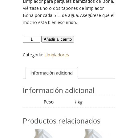
Limpiador para parquets barnizados de Bona.
Viértase uno o dos tapones de limpiador
Bona por cada 5 L. de agua. Asegúrese que el
mocho está bien escurrido.
Limpiador
Añadir al carrito
Bona
cantidad
Categoría:
Limpiadores
Información adicional
Información adicional
Peso
1 kg
Productos relacionados