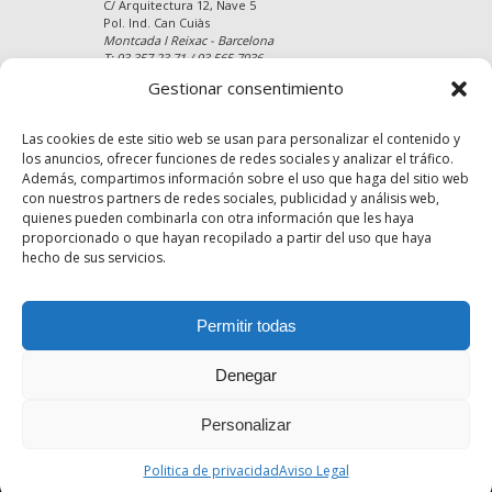
C/ Arquitectura 12, Nave 5
Pol. Ind. Can Cuiàs
Montcada I Reixac - Barcelona
T: 93 357 23 71 / 93 565 7936
Gestionar consentimiento
Website: https://www.parquetstejada.com
E-mail: info@parquetstejada.com
Mapa del Sitio
Las cookies de este sitio web se usan para personalizar el contenido y
los anuncios, ofrecer funciones de redes sociales y analizar el tráfico.
Además, compartimos información sobre el uso que haga del sitio web
con nuestros partners de redes sociales, publicidad y análisis web,
quienes pueden combinarla con otra información que les haya
proporcionado o que hayan recopilado a partir del uso que haya
hecho de sus servicios.
Permitir todas
Denegar
Personalizar
Copyright © 2014
www.parquetstejada.com
|
Aviso Legal
-
Política de privacidad
-
Política de
Politica de privacidad
Aviso Legal
cookies