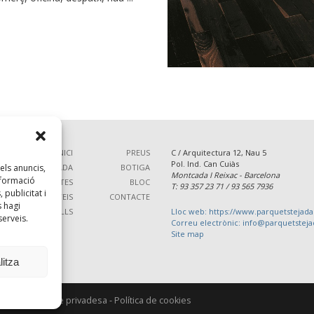
INICI
PREUS
C / Arquitectura 12, Nau 5
Pol. Ind. Can Cuiàs
SOBRE TEJADA
BOTIGA
els anuncis,
Montcada I Reixac - Barcelona
informació
PRODUCTES
BLOC
T: 93 357 23 71 / 93 565 7936
publicitat i
SERVEIS
CONTACTE
 hagi
TREBALLS
Lloc web: https://www.parquetstejad
serveis.
Correu electrònic: info@parquetstej
Site map
litza
egal
-
Política de privadesa
-
Política de cookies