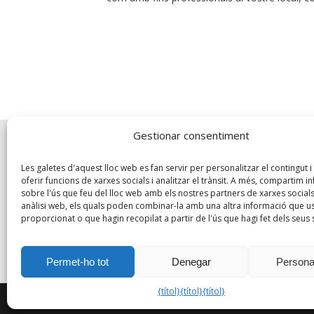
Gestionar consentiment
Les galetes d'aquest lloc web es fan servir per personalitzar el contingut i 
oferir funcions de xarxes socials i analitzar el trànsit. A més, compartim 
sobre l'ús que feu del lloc web amb els nostres partners de xarxes socials, 
anàlisi web, els quals poden combinar-la amb una altra informació que us
proporcionat o que hagin recopilat a partir de l'ús que hagi fet dels seus 
Permet-ho tot
Denegar
Persona
{títol}
{títol}
{títol}
Copyright © 2014
www.parquetstejada.com
|
Avís l