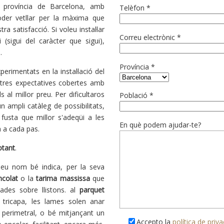
a província de Barcelona, ​​amb
Telèfon *
oder vetllar per la màxima que
ra satisfacció. Si voleu instal·lar
Correu electrònic *
(sigui del caràcter que sigui),
.
Província *
perimentats en la instal·lació del
tres expectatives cobertes amb
s al millor preu. Per dificultaros
Població *
 ampli catàleg de possibilitats,
 fusta que millor s'adeqüi a les
En què podem ajudar-te?
a a cada pas.
otant
.
seu nom bé indica, per la seva
ncolat
o la
tarima massissa
que
vades sobre llistons. al
parquet
tricapa, les lames solen anar
t perimetral, o bé mitjançant un
Accepto la
política de priva