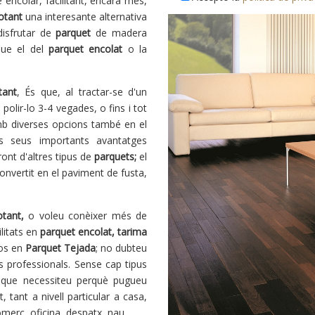
 encolar, facilitant, encara més,
otant
una interesante alternativa
disfrutar de
parquet
de madera
que el del
parquet encolat
o la
tant
, És que, al tractar-se d'un
polir-lo 3-4 vegades, o fins i tot
mb diverses opcions també en el
ls seus importants avantatges
ront d'altres tipus de
parquets;
el
onvertit en el paviment de fusta,
otant,
o voleu conèixer més de
ilitats en
parquet encolat, tarima
vos en
Parquet Tejada
; no dubteu
 professionals. Sense cap tipus
 que necessiteu perquè pugueu
tant a nivell particular a casa,
merç, oficina, despatx, nau ...