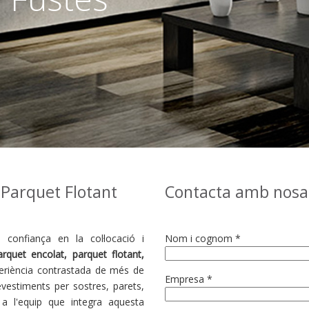
Parquet Flotant
Contacta amb nosal
onfiança en la col·locació i
Nom i cognom *
arquet encolat, parquet flotant,
periència contrastada de més de
Empresa *
evestiments per sostres, parets,
s a l'equip que integra aquesta