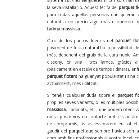
sistema
click
les llengüetes ni tan sols han de
la seva instal·lació. Aquest fet fa del
parquet fl
para todas aquellas personas que quieran 
natural a un precio algo más económico 
tarima massissa
.
Otro de los puntos fuertes del
parquet flo
paviment de fusta natural ha la possibilitat de 
més, depenent del gruix de la cara noble. A
disseny, en una i tres lames, gràcies a
(bàsicament en estalvi de temps i diners), enf
parquet flotant
ha guanyat popularitat i s'ha c
actualment, més utilitzat.
Si tenéis cualquier duda sobre el
parquet fl
prop les seves variants, o les múltiples possib
massissa
, Laminats, etc., que podem oferir-
més i posar-vos en contacte amb els nostres
de compromís, us assessorarem en tot el
gaudir del
parquet
que sempre havíeu somiat, 
com amb fins professionals al vostre local, co