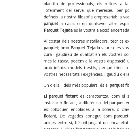
plantilla de professionals, els millors a l
l'oferiment del servei que mereixeu, per p
defineix la nostra filosofia empresarial: la vost
parquet
a casa, o en qualsevol altre espai 
Parquet Tejada
és la vostra elecció encertada
Al costat dels nostres instal·ladors, tècnics ex
parquet
; amb
Parquet Tejada
veureu les vos
cura i gaudireu de qualitat en els vostres sòl
més la tasca, posem a la vostra disposició un
amb infinits models i estils, perquè trieu la
vostres necessitats i exigències, i gaudiu d'ell
Un d'ells, i dels més populars, és el
parquet fl
El
parquet flotant
es caracteritza, com el 
instal·lació flotant, a diferència del
parquet e
es col·loquen encolades a la solera, o cla
flotant
, De vegades conegut com
parquet
unides entre si, bé mitjançant un encadella