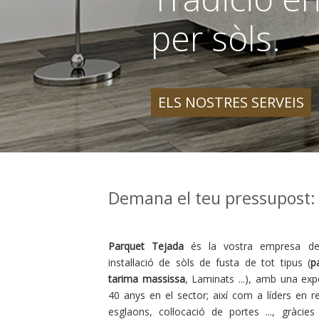
per sòls.
ELS NOSTRES SERVEIS
Demana el teu pressupost: 
Parquet Tejada
és la vostra empresa de c
instal·lació de sòls de fusta de tot tipus (
p
tarima massissa
, Laminats ...), amb una ex
40 anys en el sector; així com a líders en r
esglaons, col·locació de portes ..., gràcie