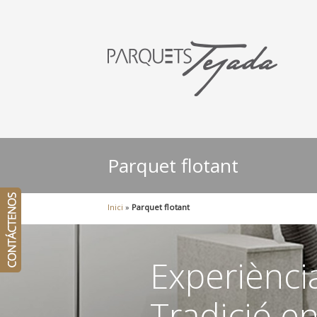
Parquet flotant
Inici
»
Parquet flotant
Experiència
Tradició e