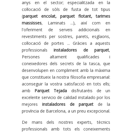
anys en el sector; especialitzada en la
col·locació de sòls de fusta de tot tipus
(
parquet encolat, parquet flotant, tarimes
massisses
, Laminats ...), així com en
l'oferiment de serveis addicionals en
revestiments per sostres, parets, esglaons,
col·locació de portes ... Gràcies a aquests
professionals
instaladores de parquet
,
Persones altament qualificades i
coneixedores dels secrets de la tasca, que
desenvolupen en compliment amb la màxima
que constitueix la nostra filosofia empresarial:
aconseguir la vostra satisfacció en tots ells;
amb
Parquet Tejada
disfrutaréis de un
excelente servicio de calidad instalado por los
mejores
instaladores de parquet
de la
província de Barcelona, ​​a un preu excepcional.
De mans dels nostres experts, tècnics
professionals amb tots els coneixements