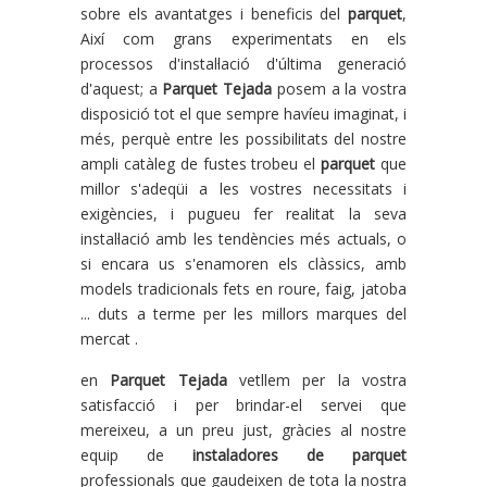
sobre els avantatges i beneficis del
parquet
,
Així com grans experimentats en els
processos d'instal·lació d'última generació
d'aquest; a
Parquet Tejada
posem a la vostra
disposició tot el que sempre havíeu imaginat, i
més, perquè entre les possibilitats del nostre
ampli catàleg de fustes trobeu el
parquet
que
millor s'adeqüi a les vostres necessitats i
exigències, i pugueu fer realitat la seva
instal·lació amb les tendències més actuals, o
si encara us s'enamoren els clàssics, amb
models tradicionals fets en roure, faig, jatoba
... duts a terme per les millors marques del
mercat .
en
Parquet Tejada
vetllem per la vostra
satisfacció i per brindar-el servei que
mereixeu, a un preu just, gràcies al nostre
equip de
instaladores de parquet
professionals que gaudeixen de tota la nostra