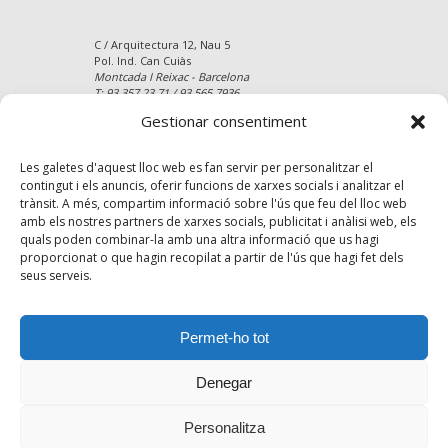
C / Arquitectura 12, Nau 5
Pol. Ind. Can Cuiàs
Montcada I Reixac - Barcelona
T: 93 357 23 71 / 93 565 7936
Gestionar consentiment
Lloc web:
https://www.parquetstejada.com
Correu electrònic:
Les galetes d'aquest lloc web es fan servir per personalitzar el
info@parquetstejada.com
Site map
contingut i els anuncis, oferir funcions de xarxes socials i analitzar el
trànsit. A més, compartim informació sobre l'ús que feu del lloc web
amb els nostres partners de xarxes socials, publicitat i anàlisi web, els
quals poden combinar-la amb una altra informació que us hagi
proporcionat o que hagin recopilat a partir de l'ús que hagi fet dels
seus serveis.
Permet-ho tot
Denegar
Personalitza